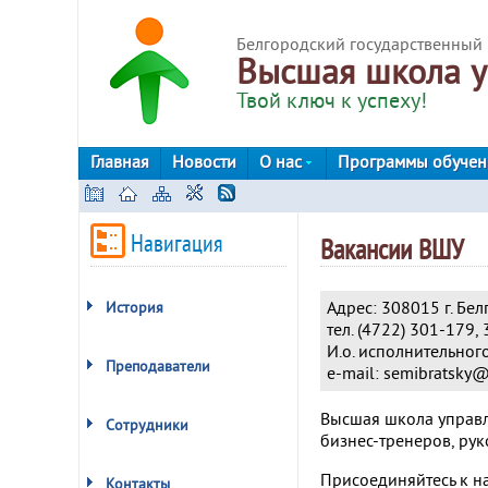
Белгородский государственный 
Высшая школа у
Твой ключ к успеху!
Главная
Новости
О нас
Программы обуче
Навигация
Вакансии ВШУ
Адрес: 308015 г. Бел
История
тел. (4722) 301
И.о. исполнительно
Преподаватели
e-mail: semibratsky@
Высшая школа управл
Сотрудники
бизнес-тренеров, ру
Присоединяйтесь к на
Контакты