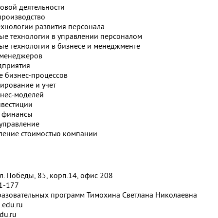
овой деятельности
производство
хнологии развития персонала
е технологии в управлении персоналом
е технологии в бизнесе и менеджменте
 менеджеров
дприятия
е бизнес-процессов
ирование и учет
знес-моделей
нвестиции
 финансы
управление
ление стоимостью компании
ул. Победы, 85, корп.14, офис 208
01-177
разовательных программ Тимохина Светлана Николаевна
.edu.ru
du.ru