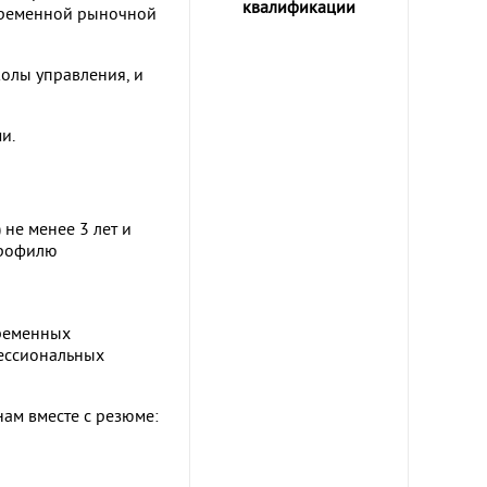
квалификации
временной рыночной
олы управления, и
и.
не менее 3 лет и
профилю
временных
фессиональных
нам вместе с резюме: