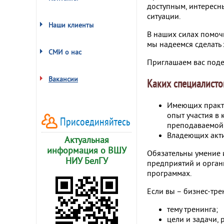
доступным, интерес
ситуации.
Наши клиенты
В наших силах помоч
мы надеемся сделать 
СМИ о нас
Приглашаем вас поде
Вакансии
Каких специалисто
Имеющих практи
опыт участия в
Присоединяйтесь
преподаваемой 
Владеющих акт
Актуальная
информация о ВШУ
Обязательны умение 
НИУ БелГУ
предприятий и орган
программах.
Если вы – бизнес-тре
тему тренинга;
цели и задачи,