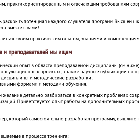
ным, практикориентированным и отвечающим требованиям со
ь раскрыть потенциал каждого слушателя программ Высшей шк
это вместе с вами!
литься своим практическим опытом, знаниями и компетенциям
в и преподавателей мы ищем
ческий опыт в области преподаваемой дисциплины (см ниже) 
 консультационных проектах, а также научные публикации по 
дисциплины и методические разработки;
ивными формами и методами обучения.
и желание детально разбираться в конкретных проблемах со
изаций. Приветствуется опыт работы на дополнительных про
нер, который самостоятельно разработал программу, вышлите 
 решаемые в процессе тренинга;