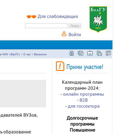
Для слабовидящих
Войти
ия НИУ «БелГУ»
>
О нас
>
Вакансии
Прими участие!
Календарный план
программ-2024:
-
онлайн программы
-
B2B
-
для госсектора
давателей ВУЗов,
Долгосрочные
программы
Повышение
ть образование