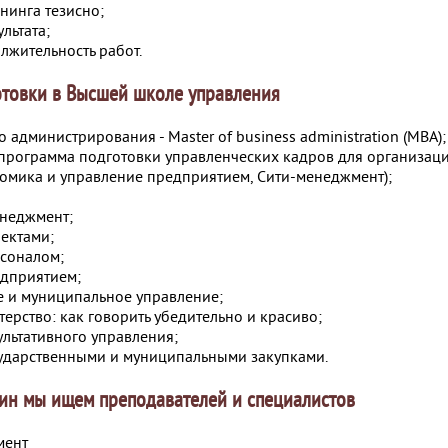
нинга тезисно;
льтата;
лжительность работ.
товки в Высшей школе управления
 администрирования - Master of business administration (МВА);
программа подготовки управленческих кадров для организац
номика и управление предприятием, Сити-менеджмент);
неджмент;
ектами;
соналом;
дприятием;
е и муниципальное управление;
ерство: как говорить убедительно и красиво;
ультативного управления;
ударственными и муниципальными закупками.
ин мы ищем преподавателей и специалистов
мент