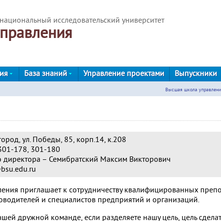
национальный исследовательский университет
правления
ния
База знаний
Управление проектами
Выпускники
Высшая школа управлен
город, ул. Победы, 85, корп.14, к.208
-179, 301-178, 301-180
го директора – Семибратский Максим Викторович
bsu.edu.ru
ения приглашает к сотрудничеству квалифицированных препо
ководителей и специалистов предприятий и организаций.
шей дружной команде, если разделяете нашу цель, цель сдела