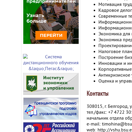
Мотивация труд
Кадровое дело
Современные те
Информационны
Информационны
Экономика для
Экономика пре
Проектировани
Налоговое план
Построение би
Инновации и и
Корпоративные
Антикризисное 
Оценка и управ
Контакты
308015, г. Белгород, 
тел./факс: +7 4722 3
начальник отдела об
e-mail: timohina@bsu
web: http://vshu.bsu.e