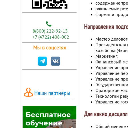
содержание тре
ожидаемые резу
формат и продо
Направления подго
8(800) 222-92-15
+7 (4722) 408-002
Мастер делового
Президентская 
Мы в соцсетях
хозяйства (Эко
Маркетинг;
Финансовый ме
Управление про
Управление пер
Управление пре
Государственно
Ораторское маст
Наши партнёры
Технологии рез
Управление гос
Для каких дисципл
Общий менедж