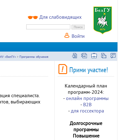
Для слабовидящих
Войти
ИУ «БелГУ»
>
Программы обучения
Прими участие!
Календарный план
программ-2024:
ация специалиста.
-
онлайн программы
ентов, выбирающих
-
B2B
-
для госсектора
Долгосрочные
программы
Повышение